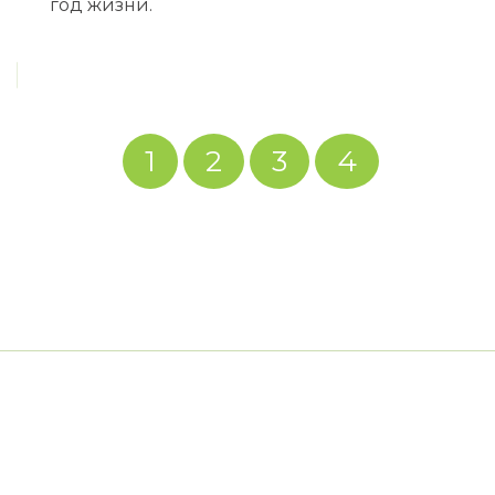
год жизни.
1
2
3
4