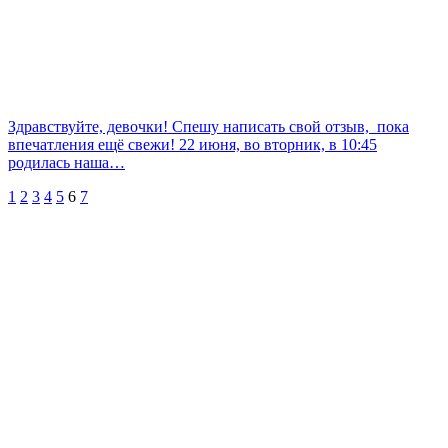
Здравствуйте, девочки! Спешу написать свой отзыв, пока
впечатления ещё свежи! 22 июня, во вторник, в 10:45
родилась наша…
1
2
3
4
5
6
7