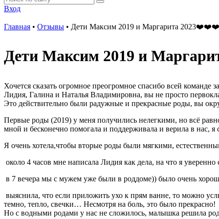
Вход
Главная
•
Отзывы
•
Дети Максим 2019 и Маргарита 2023❤️❤️❤
Дети Максим 2019 и Маргарит
Хочется сказать огромное преогромное спасибо всей команде 
Лидия, Галина и Наталья Владимировна, вы не просто первок
Это действительно были радужные и прекрасные роды, вы окру
Первые роды (2019) у меня получились нелегкими, но всё рав
мной и бесконечно помогала и поддерживала и верила в нас, я 
Я очень хотела,чтобы вторые роды были мягкими, естественными
около 4 часов мне написала Лидия как дела, на что я уверенно 
в 7 вечера мы с мужем уже были в роддоме)) было очень хорошо
выяснила, что если приложить ухо к прям ванне, то можно ус
темно, тепло, свечки… Несмотря на боль, это было прекрасно!
Но с водными родами у нас не сложилось, малышка решила род