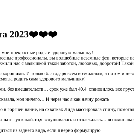
️
а 2023❤️❤️❤️
за мои прекрасные роды и здоровую малышку!
лассные профессионалы, вы волшебные неземные феи, которые п
жили нас с малышкой такой заботой, любовью, добротой! Такой 
но хорошими. И только благодаря всем возможным, а потом и не
смогла родить сама здорового мальчишку!
, без вмешательств… срок уже был 40.4, становилось все грустн
сказала, мол ничего… И через час я как начну рожать
 в горячей ванне, на схватках Лида массировала спину, помогал
лышать гул какой-то,я вслушивалась и отвлекалась… вспоминал
иться из заднего вида, если я верно формулирую